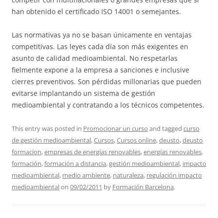
han obtenido el certificado ISO 14001 o semejantes.
Las normativas ya no se basan únicamente en ventajas
competitivas. Las leyes cada día son más exigentes en
asunto de calidad medioambiental. No respetarlas
fielmente expone a la empresa a sanciones e inclusive
cierres preventivos. Son pérdidas millonarias que pueden
evitarse implantando un sistema de gestión
medioambiental y contratando a los técnicos competentes.
This entry was posted in
Promocionar un curso
and tagged
curso
de gestión medioambiental
,
Cursos
,
Cursos online
,
deusto
,
deusto
formacion
,
empresas de energías renovables
,
energías renovables
,
formación
,
formación a distancia
,
gestión medioambiental
,
impacto
medioambiental
,
medio ambiente
,
naturaleza
,
regulación impacto
medioambiental
on
09/02/2011
by
Formación Barcelona
.