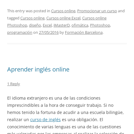
This entry was posted in
Cursos online
,
Promocionar un curso
and
tagged
Cursos online
,
Cursos online Excel
,
Cursos online
Photoshop
,
diseño
,
Excel
,
iMasterD
,
ofimática
,
Photoshop
,
programación
on
27/05/2016
by
Formación Barcelona
.
Aprender inglés online
1 Reply
El idioma extranjero es una de las condiciones
imprescindibles a la hora de conseguir trabajo. Si no
hemos tenido la fortuna de acudir a una escuela bilingüe,
realizar un
curso de inglés
es una obligación. El
conocimiento de varias lenguas es una de las cuestiones
más valoradas por las empresas al realizar la selección de