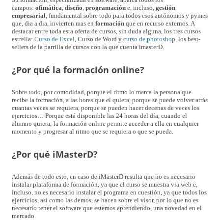
campos:
ofimática
,
diseño
,
programación
e, incluso,
gestión
empresarial
, fundamental sobre todo para todos esos autónomos y pymes
que, dia a dia, invierten mas en
formación
que en recurso externos. A
destacar entre toda esta oferta de cursos, sin duda alguna, los tres cursos
estrella:
Curso de Excel,
Curso de Word y
curso de photoshop
, los best-
sellers de la parrilla de cursos con la que cuenta imasterD.
¿Por qué la formación online?
Sobre todo, por comodidad, porque el ritmo lo marca la persona que
recibe la formación, a las horas que el quiera, porque se puede volver atrás
cuantas veces se requiera, porque se pueden hacer decenas de veces los
ejercicios… Porque está disponible las 24 horas del día, cuando el
alumno quiera; la formación online permite acceder a ella en cualquier
momento y progresar al ritmo que se requiera o que se pueda.
¿Por qué iMasterD?
Además de todo esto, en caso de iMasterD resulta que no es necesario
instalar plataforma de formación, ya que el curso se muestra via web e,
incluso, no es necesario instalar el programa en cuestión, ya que todos los
ejercicios, así como las demos, se hacen sobre el visor, por lo que no es
necesario tener el software que estemos aprendiendo, una novedad en el
mercado.