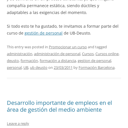
compañía permanece estática, siendo dúctiles y
adaptables a las exigencias del momento.
Si todo esto te ha gustado, te invitamos a formar parte del
curso de
gestión de personal
de UB-Deusto.
This entry was posted in
Promocionar un curso
and tagged
administración
,
administración de personal
,
Cursos
,
Cursos online
,
deusto
,
formación
,
formación a distancia
,
gestion de personal
,
personal
,
UB
,
ub deusto
on
23/03/2011
by
Formación Barcelona
.
Desarrollo importante de empleos en el
área de gestión del medio ambiente
Leave a reply