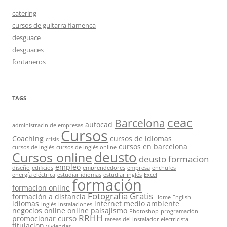
catering
cursos de guitarra flamenca
desguace
desguaces
fontaneros
TAGS
ceac
Barcelona
autocad
administracin de empresas
Cursos
Coaching
cursos de idiomas
crisis
cursos en barcelona
cursos de inglés
cursos de inglés online
deusto
Cursos online
deusto formacion
empleo
diseño
edificios
emprendedores
empresa
enchufes
energía eléctrica
estudiar idiomas
estudiar inglés
Excel
formación
formacion online
Fotografía
Gratis
formación a distancia
Home English
idiomas
internet
medio ambiente
inglés
instalaciones
negocios online
online
paisajismo
Photoshop
programación
RRHH
promocionar curso
tareas del instalador electricista
titulacion
viviendas