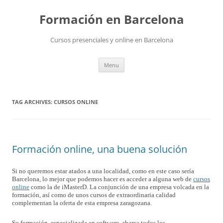
Skip
to
Formación en Barcelona
content
Cursos presenciales y online en Barcelona
Menu
TAG ARCHIVES:
CURSOS ONLINE
Formación online, una buena solución
Si no queremos estar atados a una localidad, como en este caso sería
Barcelona, lo mejor que podemos hacer es acceder a alguna web de
cursos
online
como la de iMasterD. La conjunción de una empresa volcada en la
formación, así como de unos cursos de extraordinaria calidad
complementan la oferta de esta empresa zaragozana.
Su formación, especializada en software, abarca todos los