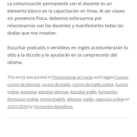
La comunicación permanente con el docente es un
elemento básico en la capacitación en línea. Al ser clases
sin presencia física, debemos esforzarnos por
relacionarnos con los docentes y manifestarles todas las
dudas que nos invadan.
Escuchar podcasts o vervídeos en inglés acostumbrarán tu
oído a la dicción y te ayudarán en la comprensión del
idioma.
This entry was posted in
Promocionar un curso
and tagged
Cursos
,
cursos de idiomas
,
cursos de inglés
,
cursos de inglés online
,
Cursos
online
,
empresa
,
estudiar idiomas
,
estudiar inglés
,
formación
,
formacion online
,
Home English
,
idiomas
,
inglés
,
negocios online
on
27/01/2016
by
Formación Barcelona
.