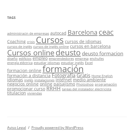
TAGS
ceac
Barcelona
autocad
administracin de empresas
Cursos
Coaching
cursos de idiomas
crisis
cursos en barcelona
cursos de inglés
cursos de inglés online
deusto
Cursos online
deusto formacion
empleo
diseño
edificios
emprendedores
empresa
enchufes
energía eléctrica
estudiar idiomas
estudiar inglés
Excel
formación
formacion online
Fotografía
Gratis
formación a distancia
Home English
idiomas
internet
medio ambiente
inglés
instalaciones
negocios online
online
paisajismo
Photoshop
programación
RRHH
promocionar curso
tareas del instalador electricista
titulacion
viviendas
Aviso Legal
Proudly powered by WordPress