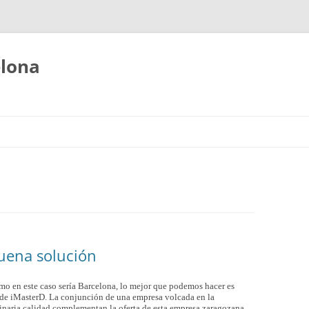
elona
uena solución
omo en este caso sería Barcelona, lo mejor que podemos hacer es
de iMasterD. La conjunción de una empresa volcada en la
inaria calidad complementan la oferta de esta empresa zaragozana.