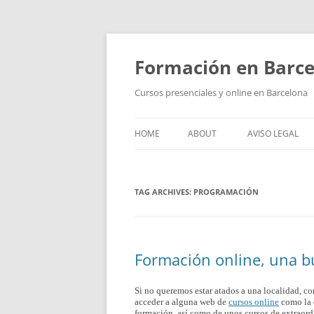
Skip
to
content
Formación en Barc
Cursos presenciales y online en Barcelona
HOME
ABOUT
AVISO LEGAL
TAG ARCHIVES:
PROGRAMACIÓN
Formación online, una b
Si no queremos estar atados a una localidad, c
acceder a alguna web de
cursos online
como la 
formación, así como de unos cursos de extraord