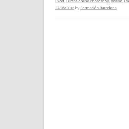
Excel
,
Cursos online Photoshop
,
diseño
,
Ex
27/05/2016
by
Formación Barcelona
.