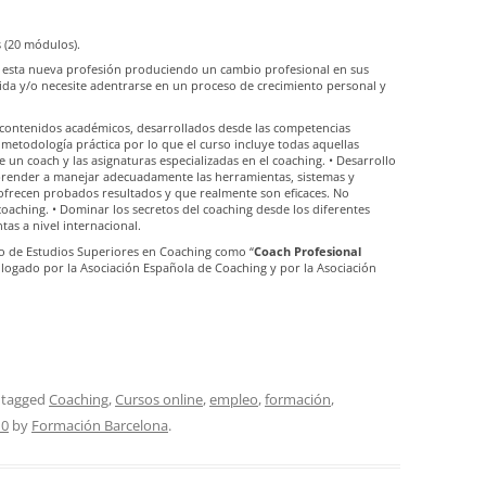
 (20 módulos).
e esta nueva profesión produciendo un cambio profesional en sus
ida y/o necesite adentrarse en un proceso de crecimiento personal y
 contenidos académicos, desarrollados desde las competencias
 metodología práctica por lo que el curso incluye todas aquellas
e un coach y las asignaturas especializadas en el coaching. • Desarrollo
Aprender a manejar adecuadamente las herramientas, sistemas y
 ofrecen probados resultados y que realmente son eficaces. No
aching. • Dominar los secretos del coaching desde los diferentes
as a nivel internacional.
tuto de Estudios Superiores en Coaching como “
Coach Profesional
logado por la Asociación Española de Coaching y por la Asociación
 tagged
Coaching
,
Cursos online
,
empleo
,
formación
,
10
by
Formación Barcelona
.