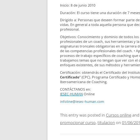
Inicio: 8 de junio 2010
Duración: El curso tiene una duración de 7 meses
Dirigido a: Personas que deseen formar parte d
vidas. En general a toda aquella persona que dec
profesional.
Objetivos: Conocimiento y dominio de todos los
profesionales de un coach, sus herramientas y la
asignaturas troncales obligatorias en la carrera d
de las competencias profesionales del coach. • 
procesos de trabajo específicos de coaching que
trabajamos temas que no tengan que ver con el co
enfoques existentes, de sus métodos y herramient
Certificación: obtendrás el Certificado del Insti
Certificado
” (CPC). Programa Certificado y Homo
Iberoamericana de Coaching.
CONTÁCTANOS en:
IESEC-HUMAN
Online
infoline@iesec-human.com
This entry was posted in
Cursos online
and
promocionar curso
,
titulacion
on
01/06/20