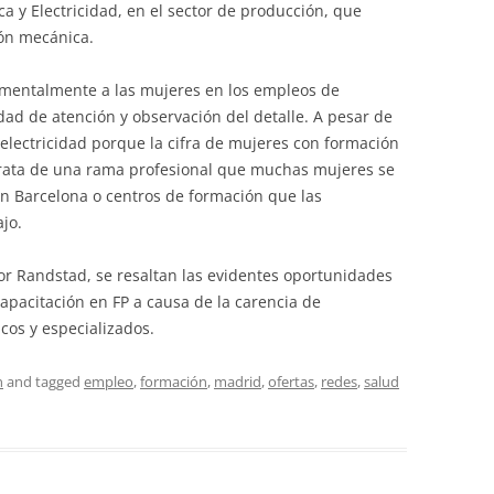
a y Electricidad, en el sector de producción, que
ión mecánica.
mentalmente a las mujeres en los empleos de
dad de atención y observación del detalle. A pesar de
en electricidad porque la cifra de mujeres con formación
trata de una rama profesional que muchas mujeres se
en Barcelona o centros de formación que las
jo.
or Randstad, se resaltan las evidentes oportunidades
capacitación en FP a causa de la carencia de
cos y especializados.
n
and tagged
empleo
,
formación
,
madrid
,
ofertas
,
redes
,
salud