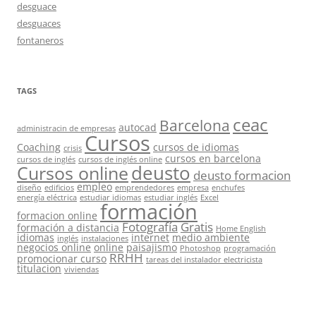
desguace
desguaces
fontaneros
TAGS
ceac
Barcelona
autocad
administracin de empresas
Cursos
Coaching
cursos de idiomas
crisis
cursos en barcelona
cursos de inglés
cursos de inglés online
deusto
Cursos online
deusto formacion
empleo
diseño
edificios
emprendedores
empresa
enchufes
energía eléctrica
estudiar idiomas
estudiar inglés
Excel
formación
formacion online
Fotografía
Gratis
formación a distancia
Home English
idiomas
internet
medio ambiente
inglés
instalaciones
negocios online
online
paisajismo
Photoshop
programación
RRHH
promocionar curso
tareas del instalador electricista
titulacion
viviendas