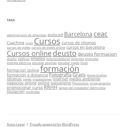
TAGS
ceac
Barcelona
autocad
administracin de empresas
Cursos
Coaching
cursos de idiomas
crisis
cursos en barcelona
cursos de inglés
cursos de inglés online
deusto
Cursos online
deusto formacion
empleo
diseño
edificios
emprendedores
empresa
enchufes
energía eléctrica
estudiar idiomas
estudiar inglés
Excel
formación
formacion online
Fotografía
Gratis
formación a distancia
Home English
idiomas
internet
medio ambiente
inglés
instalaciones
negocios online
online
paisajismo
Photoshop
programación
RRHH
promocionar curso
tareas del instalador electricista
titulacion
viviendas
Aviso Legal
Proudly powered by WordPress