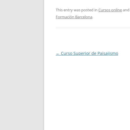
This entry was posted in
Cursos online
and
Formación Barcelona
.
Post
←
Curso Superior de Paisajismo
navigation