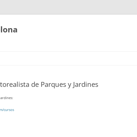
elona
orealista de Parques y Jardines
Jardines:
om/cursos