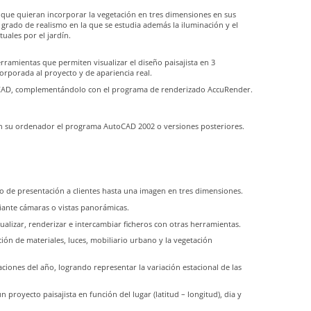
que quieran incorporar la vegetación en tres dimensiones en sus
 grado de realismo en la que se estudia además la iluminación y el
uales por el jardín.
erramientas que permiten visualizar el diseño paisajista en 3
orporada al proyecto y de apariencia real.
toCAD, complementándolo con el programa de renderizado AccuRender.
 en su ordenador el programa AutoCAD 2002 o versiones posteriores.
o de presentación a clientes hasta una imagen en tres dimensiones.
iante cámaras o vistas panorámicas.
ualizar, renderizar e intercambiar ficheros con otras herramientas.
ión de materiales, luces, mobiliario urbano y la vegetación
aciones del año, logrando representar la variación estacional de las
n proyecto paisajista en función del lugar (latitud – longitud), dia y