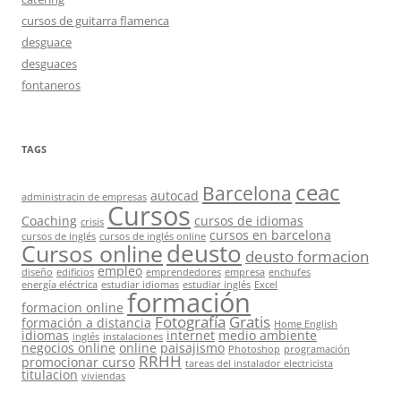
cursos de guitarra flamenca
desguace
desguaces
fontaneros
TAGS
ceac
Barcelona
autocad
administracin de empresas
Cursos
Coaching
cursos de idiomas
crisis
cursos en barcelona
cursos de inglés
cursos de inglés online
deusto
Cursos online
deusto formacion
empleo
diseño
edificios
emprendedores
empresa
enchufes
energía eléctrica
estudiar idiomas
estudiar inglés
Excel
formación
formacion online
Fotografía
Gratis
formación a distancia
Home English
idiomas
internet
medio ambiente
inglés
instalaciones
negocios online
online
paisajismo
Photoshop
programación
RRHH
promocionar curso
tareas del instalador electricista
titulacion
viviendas