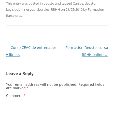
This entry was posted in
deusto
and tagged
Cursos
,
deusto
,
Legislacion
,
riesgos laborales
,
RRHH
on
21/05/2010
by
Formación
Barcelona
.
Post
←
Curso CEAC de entrenador
Formación Deusto: curso
navigation
y fitness
RRHH online
→
Leave a Reply
Your email address will not be published.
Required fields
are marked
*
Comment
*