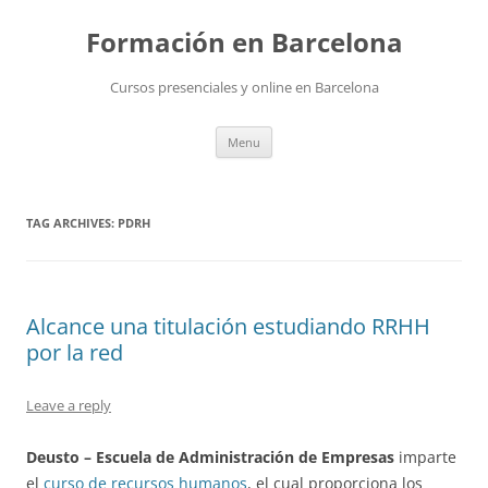
Skip
to
Formación en Barcelona
content
Cursos presenciales y online en Barcelona
Menu
TAG ARCHIVES:
PDRH
Alcance una titulación estudiando RRHH
por la red
Leave a reply
Deusto – Escuela de Administración de Empresas
imparte
el
curso de recursos humanos
, el cual proporciona los