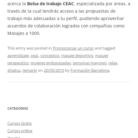
acerca la
Bolsa de trabajo CEAC
, especializada por áreas, a
través de la cual tendrás acceso a las propuestas de
trabajo más adecuadas a tu perfil, pudiendo aprovechar
acuerdos de colaboración logrados con compañías como
Masajes a 1000.
This entry was posted in
Promocionar un curso
and tagged
aprendizaje
,
ceac
,
conceptos
,
masaje deportivo
,
masaje
terapeutico
,
mujeres embarazadas
,
personas mayores
,
relax
,
shiatsu
,
temario
on
20/05/2010
by
Formación Barcelona
.
CATEGORIES
Cursos Gratis
Cursos online