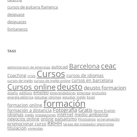
cursos de guitarra flamenca
desguace
desguaces
fontaneros
TAGS
ceac
Barcelona
autocad
administracin de empresas
Cursos
Coaching
cursos de idiomas
crisis
cursos en barcelona
cursos de inglés
cursos de inglés online
deusto
Cursos online
deusto formacion
empleo
diseño
edificios
emprendedores
empresa
enchufes
energía eléctrica
estudiar idiomas
estudiar inglés
Excel
formación
formacion online
Fotografía
Gratis
formación a distancia
Home English
idiomas
internet
medio ambiente
inglés
instalaciones
negocios online
online
paisajismo
Photoshop
programación
RRHH
promocionar curso
tareas del instalador electricista
titulacion
viviendas