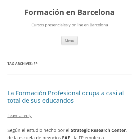
Skip
to
Formación en Barcelona
content
Cursos presenciales y online en Barcelona
Menu
TAG ARCHIVES:
FP
La Formación Profesional ocupa a casi al
total de sus educandos
Leave a reply
Según el estudio hecho por el
Strategic Research Center
,
de la escuela de negocios
EAE
, la FP emplea a