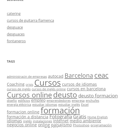
catering
cursos de guitarra flamenca
desguace
desguaces
fontaneros
TAGS
ceac
Barcelona
autocad
administracin de empresas
Cursos
Coaching
cursos de idiomas
crisis
cursos en barcelona
cursos de inglés
cursos de inglés online
deusto
Cursos online
deusto formacion
empleo
diseño
edificios
emprendedores
empresa
enchufes
energía eléctrica
estudiar idiomas
estudiar inglés
Excel
formación
formacion online
Fotografía
Gratis
formación a distancia
Home English
idiomas
internet
medio ambiente
inglés
instalaciones
negocios online
online
paisajismo
Photoshop
programación