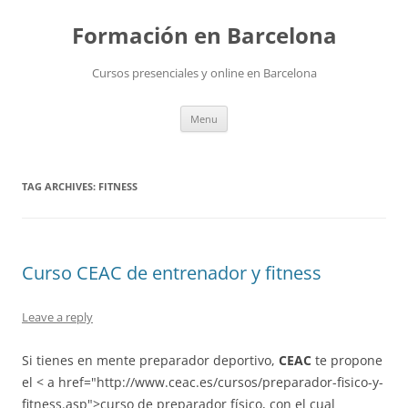
Skip
to
Formación en Barcelona
content
Cursos presenciales y online en Barcelona
Menu
TAG ARCHIVES:
FITNESS
Curso CEAC de entrenador y fitness
Leave a reply
Si tienes en mente preparador deportivo,
CEAC
te propone
el < a href="http://www.ceac.es/cursos/preparador-fisico-y-
fitness.asp">curso de preparador físico, con el cual