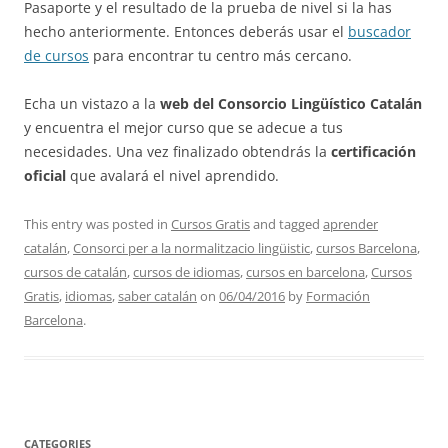
Pasaporte y el resultado de la prueba de nivel si la has
hecho anteriormente. Entonces deberás usar el
buscador
de cursos
para encontrar tu centro más cercano.
Echa un vistazo a la
web del Consorcio Lingüístico Catalán
y encuentra el mejor curso que se adecue a tus
necesidades. Una vez finalizado obtendrás la
certificación
oficial
que avalará el nivel aprendido.
This entry was posted in
Cursos Gratis
and tagged
aprender
catalán
,
Consorci per a la normalitzacio lingüistic
,
cursos Barcelona
,
cursos de catalán
,
cursos de idiomas
,
cursos en barcelona
,
Cursos
Gratis
,
idiomas
,
saber catalán
on
06/04/2016
by
Formación
Barcelona
.
CATEGORIES