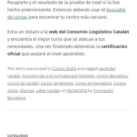
Pasaporte y el resultado de la prueba de nivel si la has
hecho anteriormente. Entonces deberás usar el
buscador
de cursos
para encontrar tu centro más cercano.
Echa un vistazo a la
web del Consorcio Lingüístico Catalán
y encuentra el mejor curso que se adecue a tus
necesidades. Una vez finalizado obtendrás la
certificación
oficial
que avalará el nivel aprendido.
This entry was posted in
Cursos Gratis
and tagged
aprender
catalán
,
Consorci per a la normalitzacio lingüistic
,
cursos Barcelona
,
cursos de catalán
,
cursos de idiomas
,
cursos en barcelona
,
Cursos
Gratis
,
idiomas
,
saber catalán
on
06/04/2016
by
Formación
Barcelona
.
CATEGORIES