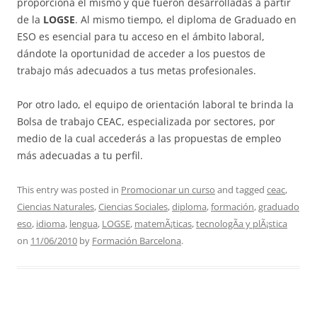
proporciona el mismo y que fueron desarrolladas a partir
de la
LOGSE
. Al mismo tiempo, el diploma de Graduado en
ESO es esencial para tu acceso en el ámbito laboral,
dándote la oportunidad de acceder a los puestos de
trabajo más adecuados a tus metas profesionales.
Por otro lado, el equipo de orientación laboral te brinda la
Bolsa de trabajo CEAC, especializada por sectores, por
medio de la cual accederás a las propuestas de empleo
más adecuadas a tu perfil.
This entry was posted in
Promocionar un curso
and tagged
ceac
,
Ciencias Naturales
,
Ciencias Sociales
,
diploma
,
formación
,
graduado
eso
,
idioma
,
lengua
,
LOGSE
,
matemÃ¡ticas
,
tecnologÃ­a y plÃ¡stica
on
11/06/2010
by
Formación Barcelona
.