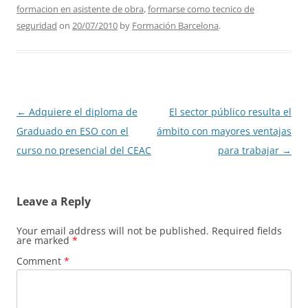
formacion en asistente de obra
,
formarse como tecnico de
seguridad
on
20/07/2010
by
Formación Barcelona
.
Post
←
Adquiere el diploma de
El sector público resulta el
navigation
Graduado en ESO con el
ámbito con mayores ventajas
curso no presencial del CEAC
para trabajar
→
Leave a Reply
Your email address will not be published.
Required fields
are marked
*
Comment
*