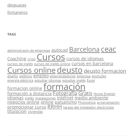
desguaces
fontaneros
TAGS
ceac
Barcelona
autocad
administracin de empresas
Cursos
Coaching
cursos de idiomas
crisis
cursos en barcelona
cursos de inglés
cursos de inglés online
deusto
Cursos online
deusto formacion
empleo
diseño
edificios
emprendedores
empresa
enchufes
energía eléctrica
estudiar idiomas
estudiar inglés
Excel
formación
formacion online
Fotografía
Gratis
formación a distancia
Home English
idiomas
internet
medio ambiente
inglés
instalaciones
negocios online
online
paisajismo
Photoshop
programación
RRHH
promocionar curso
tareas del instalador electricista
titulacion
viviendas