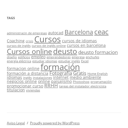
TAGS
ceac
Barcelona
autocad
administracin de empresas
Cursos
Coaching
cursos de idiomas
crisis
cursos en barcelona
cursos de inglés
cursos de inglés online
deusto
Cursos online
deusto formacion
empleo
diseño
edificios
emprendedores
empresa
enchufes
energía eléctrica
estudiar idiomas
estudiar inglés
Excel
formación
formacion online
Fotografía
Gratis
formación a distancia
Home English
idiomas
internet
medio ambiente
inglés
instalaciones
negocios online
online
paisajismo
Photoshop
programación
RRHH
promocionar curso
tareas del instalador electricista
titulacion
viviendas
Aviso Legal
Proudly powered by WordPress